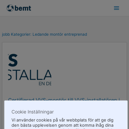
Skip
Main
to
Men
content
jobb Kategorier:
Ledande montör entreprenad
Certifierad VVS-montör till VVS-installatören i
Malmö AB
Cookie Inställningar
Vi använder cookies på vår webbplats för att ge dig
Ledande montör entreprenad
Montör entreprenad
den bästa upplevelsen genom att komma ihåg dina