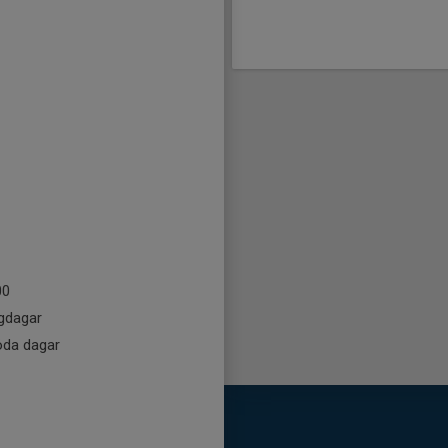
00
gdagar
röda dagar