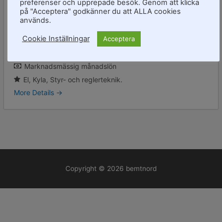
preferenser och upprepade besök. Genom att klicka
på "Acceptera" godkänner du att ALLA cookies
Engelska
Svenska
används.
Stockholm
Cookie Inställningar
Acceptera
B-Körkort
Tillsvidareanställning
Marknadsmässig månadslön
El
Kyla
Styr- och reglerteknik.
More Details
Copyright © 2026
bemtnord