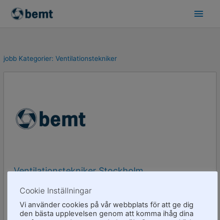
Skip
Main
to
Men
content
jobb Kategorier:
Ventilationstekniker
Ventilationstekniker Stockholm
Cookie Inställningar
Ventilationstekniker
Vi använder cookies på vår webbplats för att ge dig
Branscherfarenhet
Serviceminded
den bästa upplevelsen genom att komma ihåg dina
Grundläggande