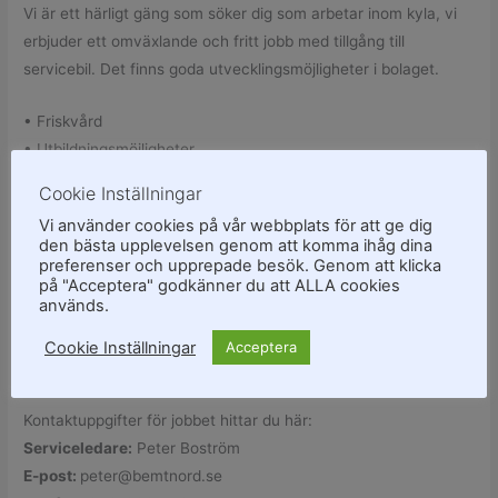
Vi är ett härligt gäng som söker dig som arbetar inom kyla, vi
erbjuder ett omväxlande och fritt jobb med tillgång till
servicebil. Det finns goda utvecklingsmöjligheter i bolaget.
• Friskvård
• Utbildningsmöjligheter
• Karriärsteg
Cookie Inställningar
• Team-aktiviteter
Vi använder cookies på vår webbplats för att ge dig
• Företagshälsovård
den bästa upplevelsen genom att komma ihåg dina
preferenser och upprepade besök. Genom att klicka
Du kommer arbeta i ett bra team med hela bemtgruppen i
på "Acceptera" godkänner du att ALLA cookies
används.
ryggen.
Vi arbetar med löpande urval. Läs mer om bemt på
Cookie Inställningar
Acceptera
https://bemtnord.se/
Kontaktuppgifter för jobbet hittar du här:
Serviceledare:
Peter Boström
E-post:
peter@bemtnord.se