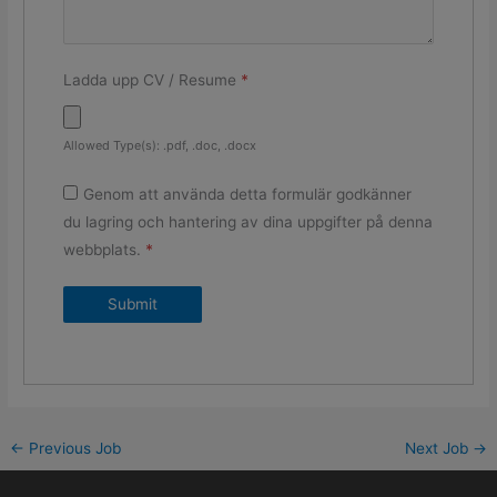
Ladda upp CV / Resume
*
Allowed Type(s): .pdf, .doc, .docx
Genom att använda detta formulär godkänner
du lagring och hantering av dina uppgifter på denna
webbplats.
*
←
Previous Job
Next Job
→