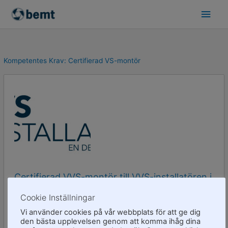
Skip
Main
to
Men
content
Kompetentes Krav:
Certifierad VS-montör
Certifierad VVS-montör till VVS-installatören i
Malmö AB
Cookie Inställningar
Vi använder cookies på vår webbplats för att ge dig
Ledande montör entreprenad
Montör entreprenad
den bästa upplevelsen genom att komma ihåg dina