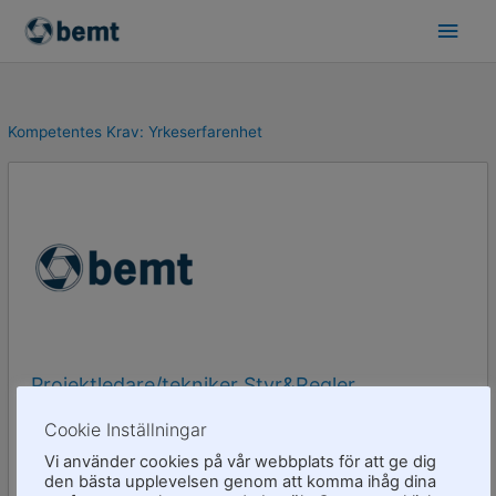
Skip
Main
to
Men
content
Kompetentes Krav:
Yrkeserfarenhet
Projektledare/tekniker Styr&Regler
Cookie Inställningar
Styr & regler
Vi använder cookies på vår webbplats för att ge dig
Goda kunskaper kring el-styrsystem
Programering
den bästa upplevelsen genom att komma ihåg dina
Servideminded
Yrkeserfarenhet