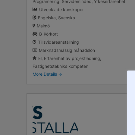
Programering
Servideminded
Yrkeserfarenhet
Utvecklade kunskaper
Engelska
Svenska
Malmö
B-Körkort
Tillsvidareanställning
Marknadsmässig månadslön
El
Erfarenhet av projektledning
Fastighetstekniks kompeten
More Details