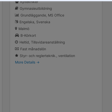
Kyltekniker
Gymnasieutbildning
Grundläggande
MS Office
Engelska
Svenska
Malmö
B-Körkort
Heltid
Tillsvidareanställning
Fast månadslön
Styr- och reglerteknik.
ventilation
More Details