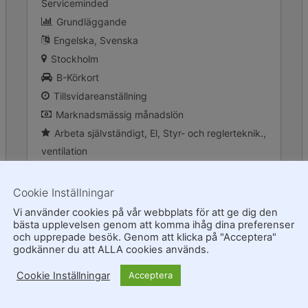
Serviceminded
Grundläggande
Engelska
Svenska
Stockholm
B-Körkort
Tillsvidareanställning
Marknadsmässig månadslön
Arbeta självständigt
El
Styr- och reglerteknik.
ventilation
More Details
Cookie Inställningar
Vi använder cookies på vår webbplats för att ge dig den
bästa upplevelsen genom att komma ihåg dina preferenser
och upprepade besök. Genom att klicka på "Acceptera"
godkänner du att ALLA cookies används.
Cookie Inställningar
Acceptera
Kyltekniker – Malmö