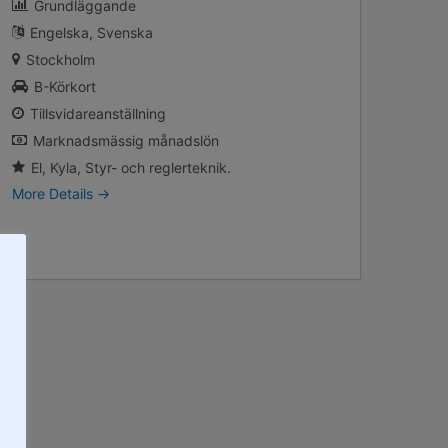
Grundläggande
Engelska
Svenska
Stockholm
B-Körkort
Tillsvidareanställning
Marknadsmässig månadslön
El
Kyla
Styr- och reglerteknik.
More Details