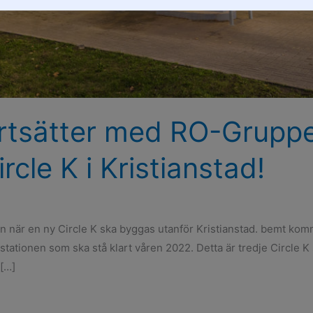
rtsätter med RO-Gruppe
rcle K i Kristianstad!
 när en ny Circle K ska byggas utanför Kristianstad. bemt komme
stationen som ska stå klart våren 2022. Detta är tredje Circle K 
 […]