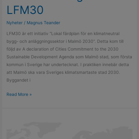
i
LFM30
LFM30
Nyheter
/
Magnus Teander
LFM30 är ett initiativ ”Lokal färdplan för en klimatneutral
bygg- och anläggningssektor i Malmö 2030”. Detta kom till
följd av A declaration of Cities Commitment to the 2030
Sustainable Development Agenda som Malmö stad, som första
kommun i Sverige har undertecknat. I praktiken innebär detta
att Malmö ska vara Sveriges klimatsmartaste stad 2030.
Byggandet i
Read More »
Antiloop
är
internationellt