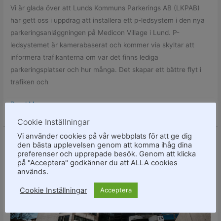
Vi är glada över att Lunds Kommuns Parkerings AB (LKPAB)
har gett oss i uppdrag att installera ett p-ledsystem i den nya
parkeringsanläggningen på Medicon Village i Lund. P-
ledsystemet är kamerabaserat och kommer via skyltar att
informera trafikanterna om var det finns lediga
parkeringsplatser och hur många. Det skapar ett bättre flyt i
trafiken och
Read More »
Cookie Inställningar
Vi använder cookies på vår webbplats för att ge dig
Ny
den bästa upplevelsen genom att komma ihåg dina
preferenser och upprepade besök. Genom att klicka
belysning
på "Acceptera" godkänner du att ALLA cookies
i
används.
Malmö
Cookie Inställningar
Acceptera
universitets
lokaler
på