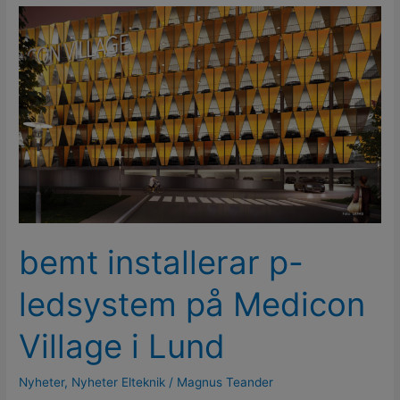
bemt
installerar
p-
ledsystem
på
Medicon
Village
i
Lund
bemt installerar p-
ledsystem på Medicon
Village i Lund
Nyheter
,
Nyheter Elteknik
/
Magnus Teander