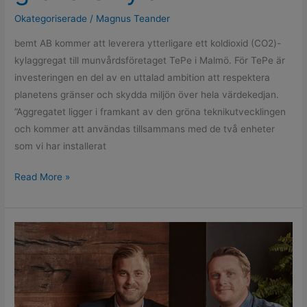
Okategoriserade
/
Magnus Teander
bemt AB kommer att leverera ytterligare ett koldioxid (CO2)-
kylaggregat till munvårdsföretaget TePe i Malmö. För TePe är
investeringen en del av en uttalad ambition att respektera
planetens gränser och skydda miljön över hela värdekedjan.
”Aggregatet ligger i framkant av den gröna teknikutvecklingen
och kommer att användas tillsammans med de två enheter
som vi har installerat
Read More »
Espresso
House
väljer
Antiloop
som