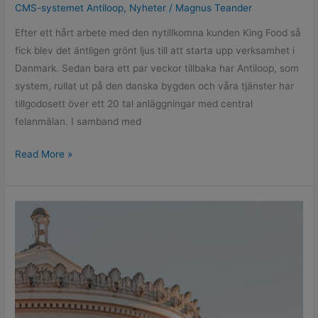
CMS-systemet Antiloop
,
Nyheter
/
Magnus Teander
Efter ett hårt arbete med den nytillkomna kunden King Food så
fick blev det äntligen grönt ljus till att starta upp verksamhet i
Danmark. Sedan bara ett par veckor tillbaka har Antiloop, som
system, rullat ut på den danska bygden och våra tjänster har
tillgodosett över ett 20 tal anläggningar med central
felanmälan. I samband med
Read More »
bemt
AB
vann
upphandling
för
SFV