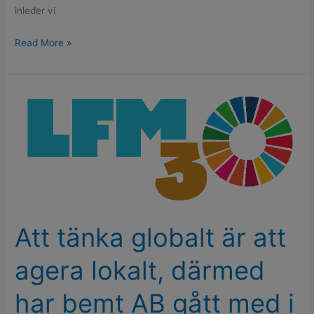
inleder vi
Read More »
Att
tänka
globalt
är
att
agera
lokalt,
därmed
Att tänka globalt är att
har
bemt
agera lokalt, därmed
AB
gått
har bemt AB gått med i
med