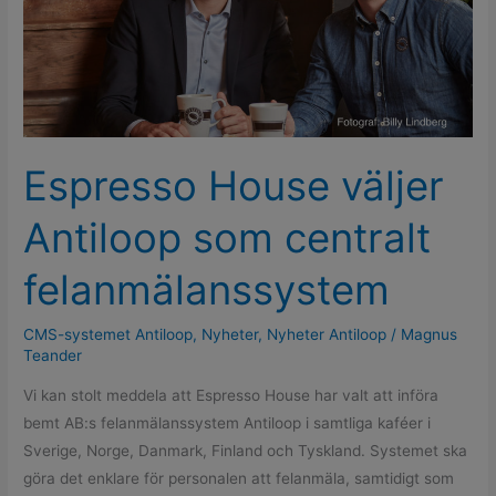
centralt
felanmälanssystem
Espresso House väljer
Antiloop som centralt
felanmälanssystem
CMS-systemet Antiloop
,
Nyheter
,
Nyheter Antiloop
/
Magnus
Teander
Vi kan stolt meddela att Espresso House har valt att införa
bemt AB:s felanmälanssystem Antiloop i samtliga kaféer i
Sverige, Norge, Danmark, Finland och Tyskland. Systemet ska
göra det enklare för personalen att felanmäla, samtidigt som