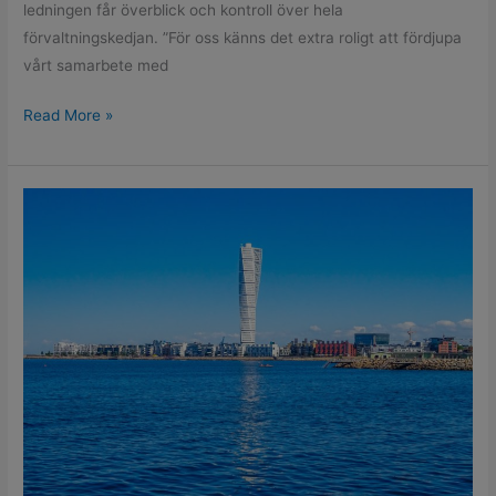
ledningen får överblick och kontroll över hela
förvaltningskedjan. ”För oss känns det extra roligt att fördjupa
vårt samarbete med
Read More »
bemt
blir
larminstallatör
åt
MKB