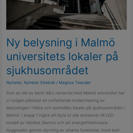
sjukhusområdet
Ny belysning i Malmö
universitets lokaler på
sjukhusområdet
Nyheter
,
Nyheter Elteknik
/
Magnus Teander
​​Som en del av bemt AB:s ramavtal med Malmö universitet har
vi nyligen påbörjat en omfattande modernisering av
belysningen i Hälsa och samhälles lokaler på sjukhusområdet i
Malmö. I etapp 1 ingick att byta ut alla armaturer till LED-
modell av fabrikat Glamox och att energieffektivisera
byggnaden genom styrning av smarta funktioner. Inom kort