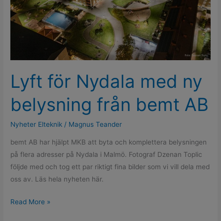
ny
belysning
från
bemt
AB
Lyft för Nydala med ny
belysning från bemt AB
Nyheter Elteknik
/
Magnus Teander
bemt AB har hjälpt MKB att byta och komplettera belysningen
på flera adresser på Nydala i Malmö. Fotograf Dzenan Toplic
följde med och tog ett par riktigt fina bilder som vi vill dela med
oss av. Läs hela nyheten här.
Read More »