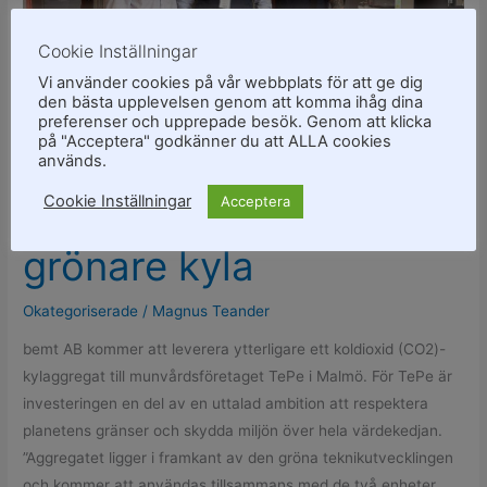
mot
Cookie Inställningar
ännu
grönare
Vi använder cookies på vår webbplats för att ge dig
den bästa upplevelsen genom att komma ihåg dina
kyla
preferenser och upprepade besök. Genom att klicka
på "Acceptera" godkänner du att ALLA cookies
TePe och bemt AB tar
används.
Cookie Inställningar
nästa steg mot ännu
Acceptera
grönare kyla
Okategoriserade
/
Magnus Teander
bemt AB kommer att leverera ytterligare ett koldioxid (CO2)-
kylaggregat till munvårdsföretaget TePe i Malmö. För TePe är
investeringen en del av en uttalad ambition att respektera
planetens gränser och skydda miljön över hela värdekedjan.
”Aggregatet ligger i framkant av den gröna teknikutvecklingen
och kommer att användas tillsammans med de två enheter