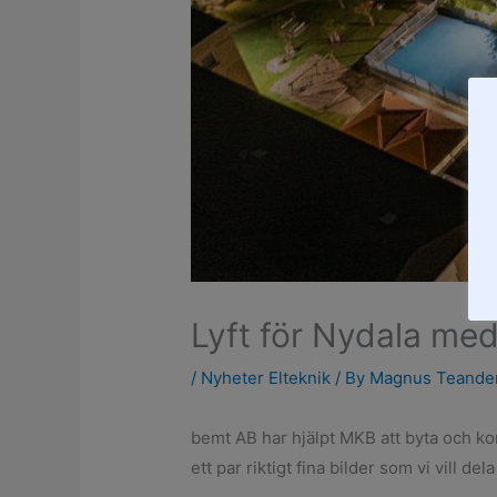
Lyft för Nydala me
/
Nyheter Elteknik
/ By
Magnus Teande
bemt AB har hjälpt MKB att byta och ko
ett par riktigt fina bilder som vi vill de