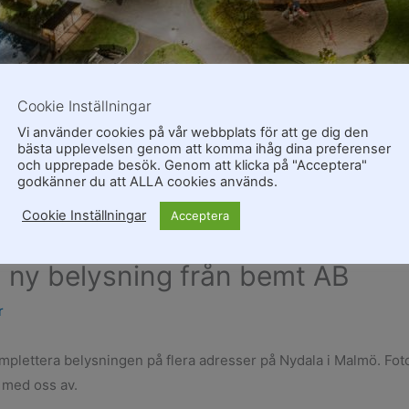
Cookie Inställningar
Vi använder cookies på vår webbplats för att ge dig den
bästa upplevelsen genom att komma ihåg dina preferenser
och upprepade besök. Genom att klicka på "Acceptera"
godkänner du att ALLA cookies används.
Cookie Inställningar
Acceptera
d ny belysning från bemt AB
r
mplettera belysningen på flera adresser på Nydala i Malmö. Fot
la med oss av.