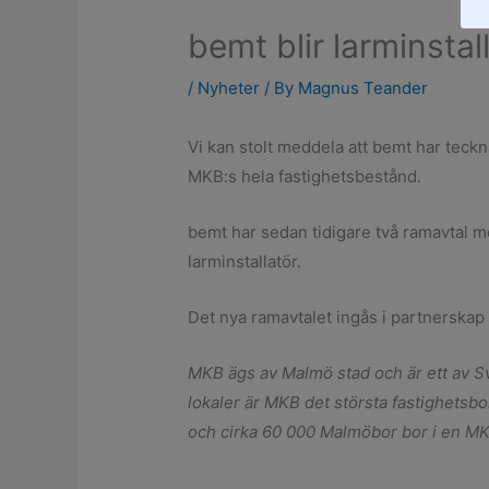
bemt blir larminsta
/
Nyheter
/ By
Magnus Teander
Vi kan stolt meddela att bemt har teckn
MKB:s hela fastighetsbestånd.
bemt har sedan tidigare två ramavtal me
larminstallatör.
Det nya ramavtalet ingås i partnerska
MKB ägs av Malmö stad och är ett av S
lokaler är MKB det största fastighetsbo
och cirka 60 000 Malmöbor bor i en M