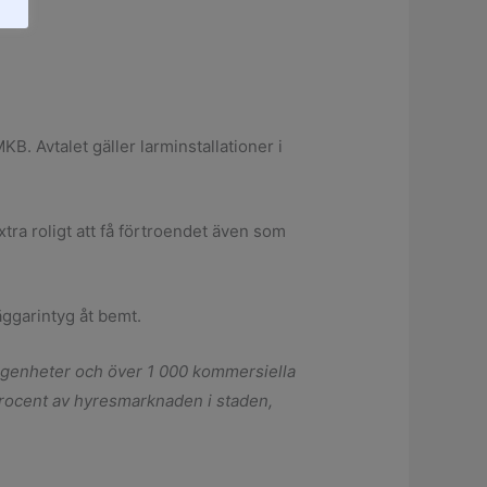
B. Avtalet gäller larminstallationer i
tra roligt att få förtroendet även som
ggarintyg åt bemt.
lägenheter och över 1 000 kommersiella
 procent av hyresmarknaden i staden,