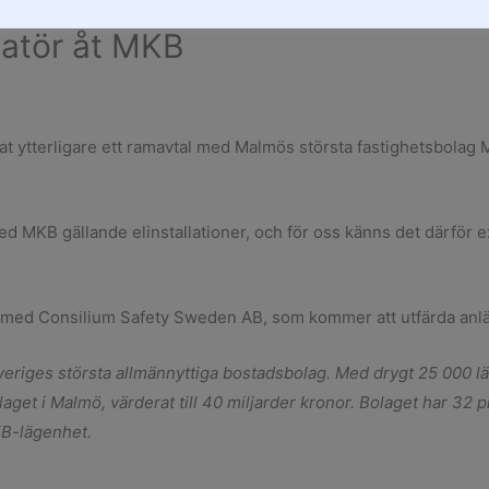
llatör åt MKB
at ytterligare ett ramavtal med Malmös största fastighetsbolag MK
d MKB gällande elinstallationer, och för oss känns det därför ex
p med Consilium Safety Sweden AB, som kommer att utfärda anlä
veriges största allmännyttiga bostadsbolag. Med drygt 25 000 
laget i Malmö, värderat till 40 miljarder kronor. Bolaget har 32
KB-lägenhet.