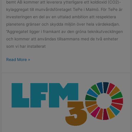
bemt AB kommer att leverera ytterligare ett koldioxid (CO2)-
kylaggregat till munvårdsföretaget TePe i Malmö. För TePe är
investeringen en del av en uttalad ambition att respektera
planetens gränser och skydda miljön över hela värdekedjan.
”Aggregatet ligger i framkant av den gröna teknikutvecklingen
och kommer att användas tillsammans med de två enheter
som vi har installerat
Read More »
Att
tänka
globalt
är
att
agera
lokalt,