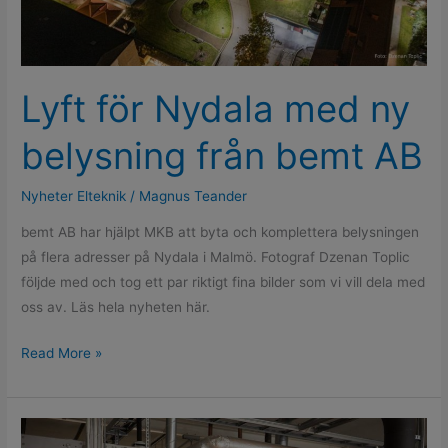
bemt
AB
Lyft för Nydala med ny
belysning från bemt AB
Nyheter Elteknik
/
Magnus Teander
bemt AB har hjälpt MKB att byta och komplettera belysningen
på flera adresser på Nydala i Malmö. Fotograf Dzenan Toplic
följde med och tog ett par riktigt fina bilder som vi vill dela med
oss av. Läs hela nyheten här.
Read More »
TePe