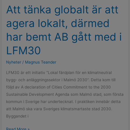
därmed
Att tänka globalt är att
har
bemt
agera lokalt, därmed
AB
gått
har bemt AB gått med i
med
i
LFM30
LFM30
Nyheter
/
Magnus Teander
LFM30 är ett initiativ ”Lokal färdplan för en klimatneutral
bygg- och anläggningssektor i Malmö 2030”. Detta kom till
följd av A declaration of Cities Commitment to the 2030
Sustainable Development Agenda som Malmö stad, som första
kommun i Sverige har undertecknat. I praktiken innebär detta
att Malmö ska vara Sveriges klimatsmartaste stad 2030.
Byggandet i
Read More »