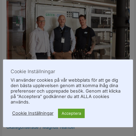
och
bemt
AB
tar
nästa
steg
mot
ännu
grönare
kyla
Cookie Inställningar
Vi använder cookies på vår webbplats för att ge dig
TePe och bemt AB tar
den bästa upplevelsen genom att komma ihåg dina
preferenser och upprepade besök. Genom att klicka
på "Acceptera" godkänner du att ALLA cookies
nästa steg mot ännu
används.
grönare kyla
Cookie Inställningar
Acceptera
Okategoriserade
/
Magnus Teander